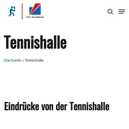
Skip
Men
to
search
Close
main
Menu
content
Tennishalle
Startseite
»
Tennishalle
Eindrücke
von
der
Tennishalle