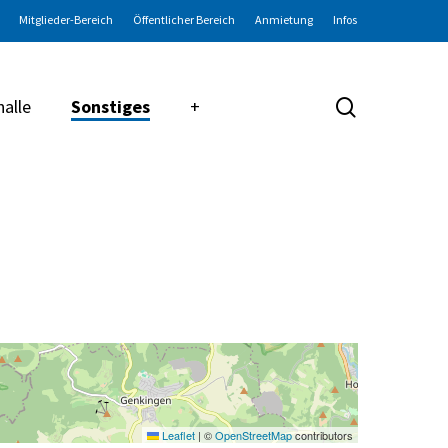
Mitglieder-Bereich
Öffentlicher Bereich
Anmietung
Infos
search
halle
Sonstiges
+
Leaflet
|
©
OpenStreetMap
contributors