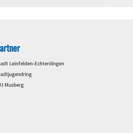
artner
tadt Leinfelden-Echterdingen
tadtjugendring
KI Musberg