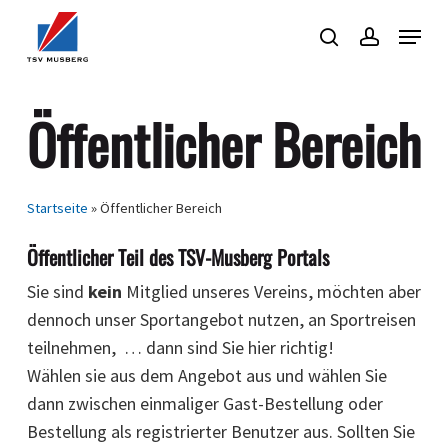
Skip
Menu
to
search
account
Close
main
Menu
content
Öffentlicher Bereich
Startseite
»
Öffentlicher Bereich
Öffentlicher Teil des TSV-Musberg Portals
Sie sind
kein
Mitglied unseres Vereins, möchten aber
dennoch unser Sportangebot nutzen, an Sportreisen
teilnehmen, … dann sind Sie hier richtig!
Wählen sie aus dem Angebot aus und wählen Sie
dann zwischen einmaliger Gast-Bestellung oder
Bestellung als registrierter Benutzer aus. Sollten Sie