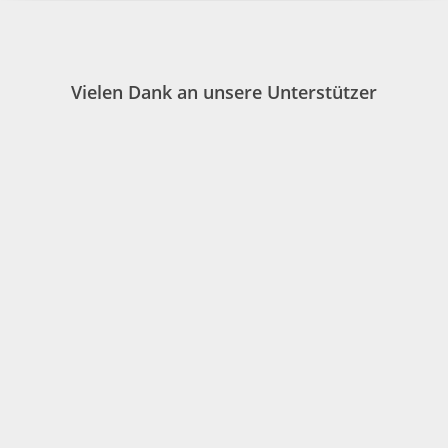
Vielen Dank an unsere Unterstützer