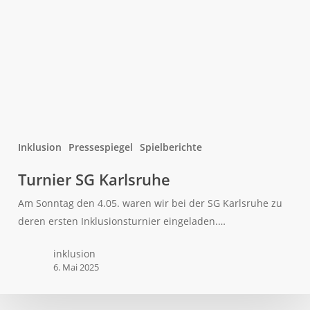
Inklusion
Pressespiegel
Spielberichte
Turnier
Turnier SG Karlsruhe
SG
Am Sonntag den 4.05. waren wir bei der SG Karlsruhe zu
Karlsruhe
deren ersten Inklusionsturnier eingeladen.…
inklusion
6. Mai 2025