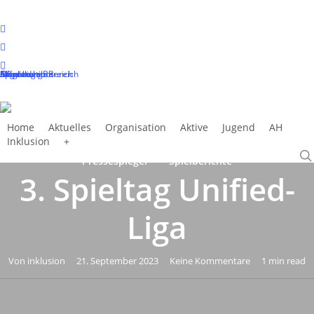
Skip
to
instagram
main
phone
content
email
Aktuelles
Sportangebot
Organisation
Mitglieder-Bereich
Öffentlicher Bereich
Anmietung
Infos
Home
Aktuelles
Organisation
Aktive
Jugend
AH
Inklusion
+
Pressespiegel
Spielberichte
3. Spieltag Unified-
Liga
Von
inklusion
21. September 2023
Keine Kommentare
1 min read