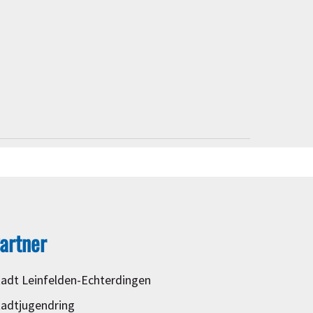
artner
tadt Leinfelden-Echterdingen
tadtjugendring