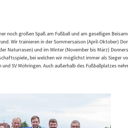
immer noch großen Spaß am Fußball und am geselligen Beisam
nd. Wir trainieren in der Sommersaison (April-Oktober) Do
er Naturrasen) und im Winter (November bis März) Donnerst
schaftsspiele, bei welchen wir möglichst immer als Sieger v
n und SV Möhringen. Auch außerhalb des Fußballplatzes nehm
en