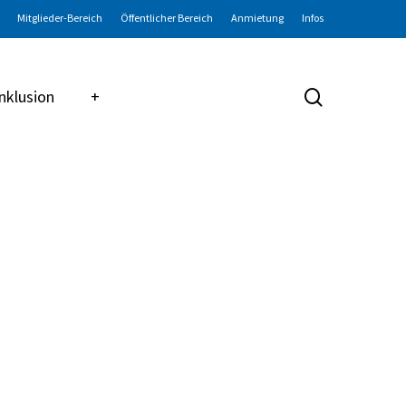
Mitglieder-Bereich
Öffentlicher Bereich
Anmietung
Infos
search
Inklusion
+