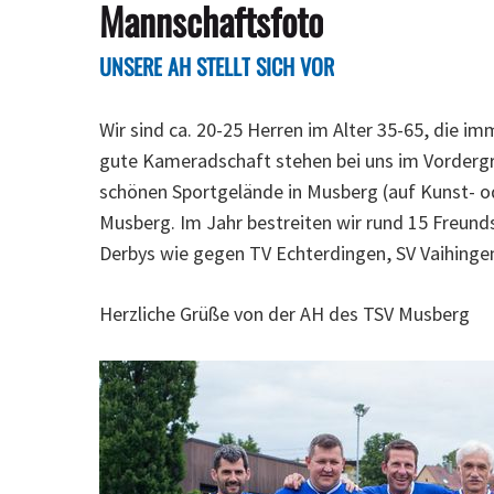
Mannschaftsfoto
UNSERE
AH
STELLT
SICH
VOR
Wir sind ca. 20-25 Herren im Alter 35-65, die 
gute Kameradschaft stehen bei uns im Vordergru
schönen Sportgelände in Musberg (auf Kunst- od
Musberg. Im Jahr bestreiten wir rund 15 Freund
Derbys wie gegen TV Echterdingen, SV Vaihinge
Herzliche Grüße von der AH des TSV Musberg
Drücke Enter zum Suchen oder ESC zum Schließ