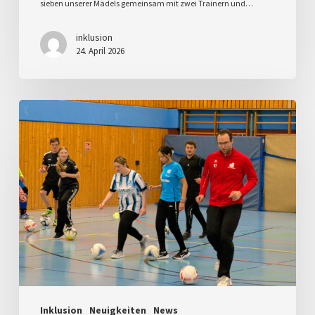
sieben unserer Mädels gemeinsam mit zwei Trainern und…
inklusion
24. April 2026
Tandem
Trainer-
Ausbildung:
Inklusion
auf
und
neben
dem
Platz
Inklusion
Neuigkeiten
News