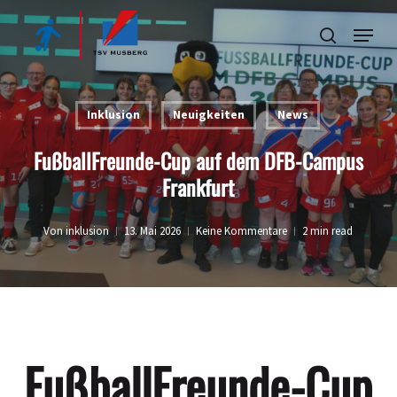
Skip
Menu
to
search
Close
main
Menu
content
Inklusion
Neuigkeiten
News
FußballFreunde-Cup auf dem DFB-Campus
Frankfurt
Von
inklusion
13. Mai 2026
Keine Kommentare
2 min read
FußballFreunde-Cup