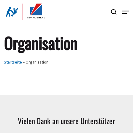
Skip
Men
to
search
Close
main
Menu
content
Organisation
Startseite
»
Organisation
Vielen
Dank
an
unsere
Unterstützer