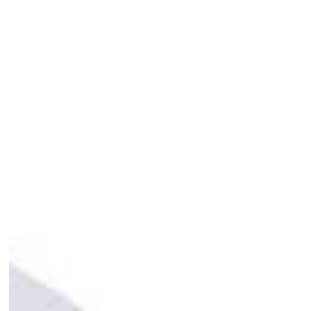
Anzug
/
Jacke
/
Hose