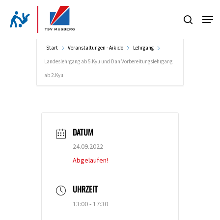
Skip
Men
to
search
Close
main
Menu
content
Start
Veranstaltungen - Aikido
Lehrgang
Landeslehrgang ab 5.Kyu und Dan Vorbereitungslehrgang
ab 2.Kyu
DATUM
24.09.2022
Abgelaufen!
UHRZEIT
13:00 - 17:30