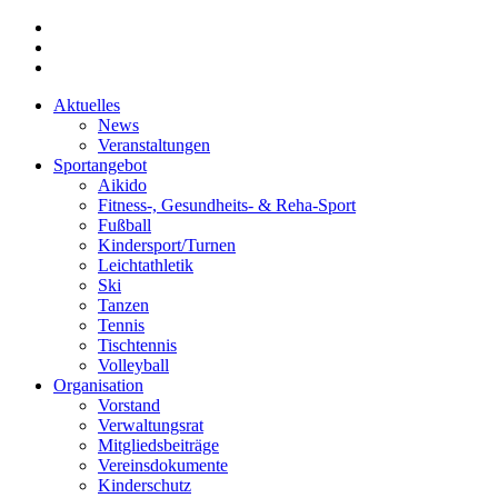
Skip
instagram
to
phone
main
email
content
Aktuelles
News
Veranstaltungen
Sportangebot
Aikido
Fitness-, Gesundheits- & Reha-Sport
Fußball
Kindersport/Turnen
Leichtathletik
Ski
Tanzen
Tennis
Tischtennis
Volleyball
Organisation
Vorstand
Verwaltungsrat
Mitgliedsbeiträge
Vereinsdokumente
Kinderschutz