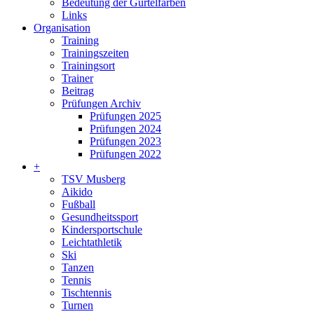
Bedeutung der Gürtelfarben
Links
Organisation
Training
Trainingszeiten
Trainingsort
Trainer
Beitrag
Prüfungen Archiv
Prüfungen 2025
Prüfungen 2024
Prüfungen 2023
Prüfungen 2022
+
TSV Musberg
Aikido
Fußball
Gesundheitssport
Kindersportschule
Leichtathletik
Ski
Tanzen
Tennis
Tischtennis
Turnen