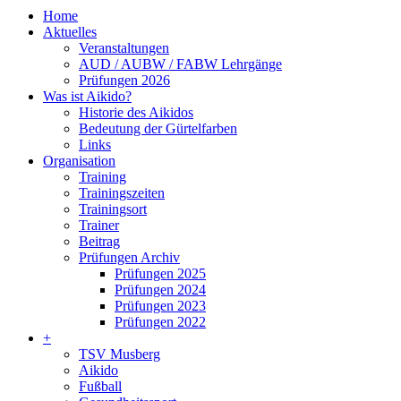
search
Menu
Home
Aktuelles
Veranstaltungen
AUD / AUBW / FABW Lehrgänge
Prüfungen 2026
Was ist Aikido?
Historie des Aikidos
Bedeutung der Gürtelfarben
Links
Organisation
Training
Trainingszeiten
Trainingsort
Trainer
Beitrag
Prüfungen Archiv
Prüfungen 2025
Prüfungen 2024
Prüfungen 2023
Prüfungen 2022
+
TSV Musberg
Aikido
Fußball