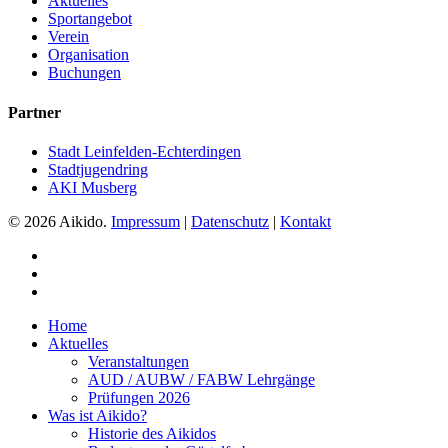
Aktuelles
Sportangebot
Verein
Organisation
Buchungen
Partner
Stadt Leinfelden-Echterdingen
Stadtjugendring
AKI Musberg
© 2026 Aikido.
Impressum
|
Datenschutz
|
Kontakt
instagram
phone
email
Close
Home
Menu
Aktuelles
Veranstaltungen
AUD / AUBW / FABW Lehrgänge
Prüfungen 2026
Was ist Aikido?
Historie des Aikidos