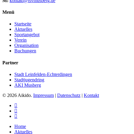
M:
kontakt@tsvmusberg.de
Menü
Startseite
Aktuelles
Sportangebot
Verein
Organisation
Buchungen
Partner
Stadt Leinfelden-Echterdingen
Stadtjugendring
AKI Musberg
© 2026 Aikido.
Impressum
|
Datenschutz
|
Kontakt
instagram
phone
email
Close
Home
Menu
Aktuelles