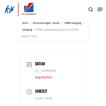
Skip
Men
to
search
Close
main
Menu
content
Start
Veranstaltungen - Aikido
FABW-Lehrgang
Lehrgang
FABW Landeslehrgang Aikido mit Dieter
Löpke (7. Dan)
DATUM
13. - 14.04.2024
Abgelaufen!
UHRZEIT
13:00 - 13:00