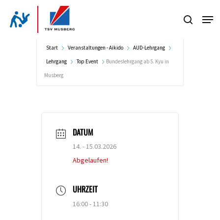
Skip
Men
to
search
Close
main
Menu
content
Start
Veranstaltungen - Aikido
AUD-Lehrgang
Lehrgang
Top Event
Bundeslehrgang ab 5. Kyu in
Musberg
DATUM
14. - 15.03.2026
Abgelaufen!
UHRZEIT
16:00 - 11:30