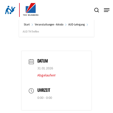
Skip
Men
to
search
Close
main
Menu
content
Start
Veranstaltungen - Aikido
AUD-Lehrgang
AUD TK-Treffen
DATUM
31.01.2026
Abgelaufen!
UHRZEIT
0:00 - 0:00