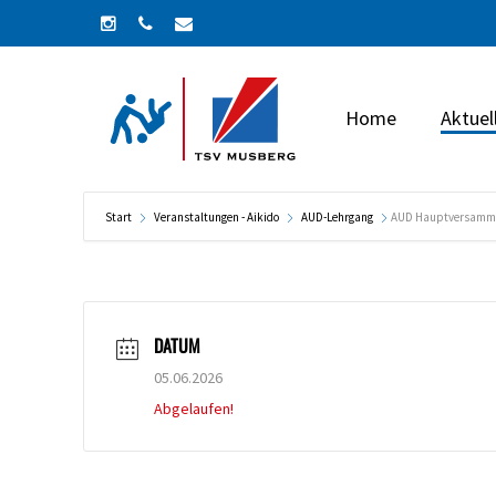
Skip
instagram
phone
email
to
main
content
Home
Aktuel
Start
Veranstaltungen - Aikido
AUD-Lehrgang
AUD Hauptversamm
DATUM
05.06.2026
Abgelaufen!
Drücke Enter zum Suchen oder ESC zum Schließ