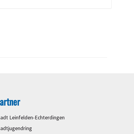
artner
tadt Leinfelden-Echterdingen
tadtjugendring