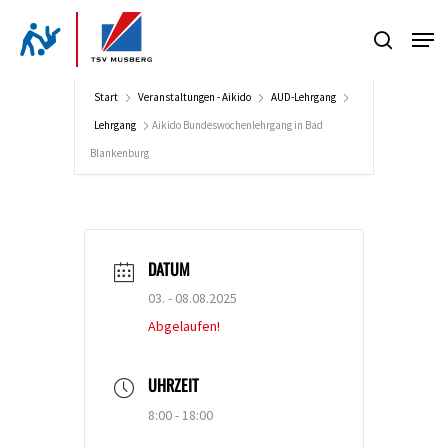
Skip
Men
to
search
Close
main
Menu
content
Start
Veranstaltungen - Aikido
AUD-Lehrgang
Lehrgang
Aikido Bundeswochenlehrgang in Bad
Blankenburg
DATUM
03. - 08.08.2025
Abgelaufen!
UHRZEIT
8:00 - 18:00