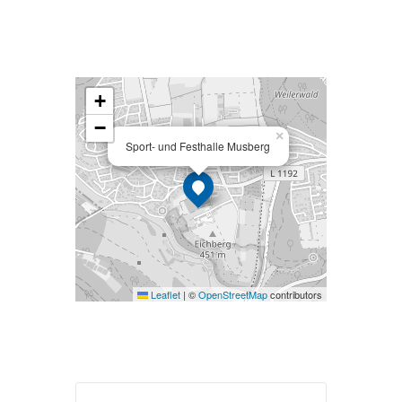
+
−
×
Sport- und Festhalle Musberg
Leaflet
|
©
OpenStreetMap
contributors