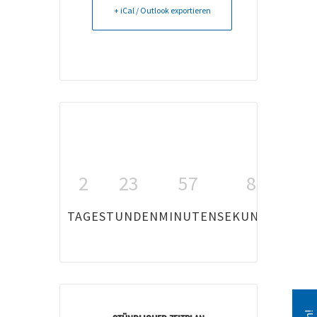
+ iCal / Outlook exportieren
2
23
57
8
TAGE
STUNDEN
MINUTEN
SEKUNDEN