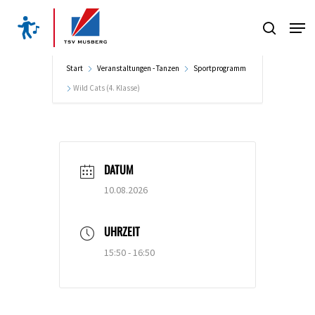
Skip
Men
to
search
Close
main
Menu
content
Start
Veranstaltungen - Tanzen
Sportprogramm
Wild Cats (4. Klasse)
DATUM
10.08.2026
UHRZEIT
15:50 - 16:50