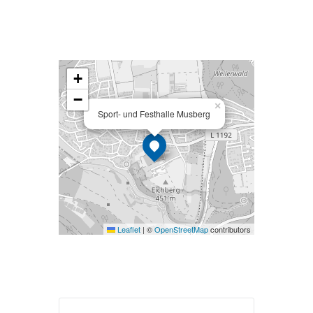
+
−
×
Sport- und Festhalle Musberg
Leaflet
|
©
OpenStreetMap
contributors