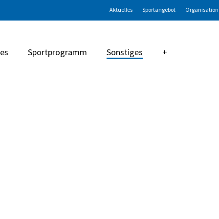
Aktuelles
Sportangebot
Organisation
les
Sportprogramm
Sonstiges
+