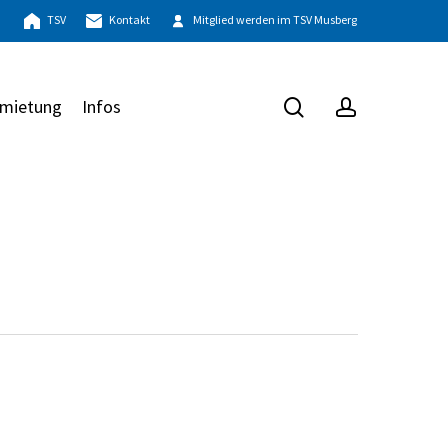
TSV
Kontakt
Mitglied werden im TSV Musberg
search
account
mietung
Infos