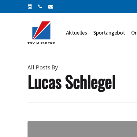
Skip
instagram
phone
email
to
main
content
Aktuelles
Sportangebot
Or
All Posts By
Lucas Schlegel
FSJler/in
für